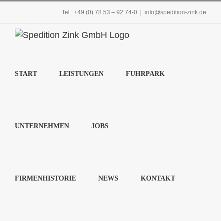
Zum
Tel.: +49 (0) 78 53 – 92 74-0
|
info@spedition-zink.de
Inhalt
springen
START
LEISTUNGEN
FUHRPARK
UNTERNEHMEN
JOBS
FIRMENHISTORIE
NEWS
KONTAKT