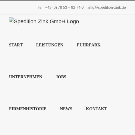
Zum
Tel.: +49 (0) 78 53 – 92 74-0
|
info@spedition-zink.de
Inhalt
springen
START
LEISTUNGEN
FUHRPARK
UNTERNEHMEN
JOBS
FIRMENHISTORIE
NEWS
KONTAKT