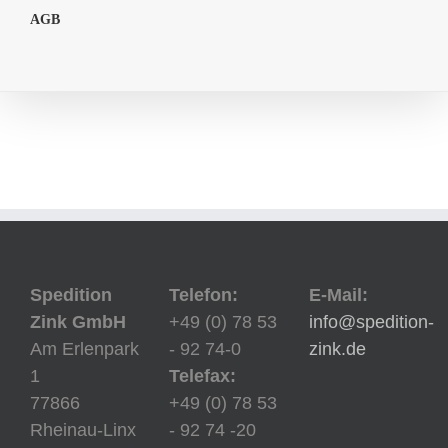
AGB
Spedition
Telefon:
E-Mail:
Zink GmbH
+49 (0) 78 53
info@spedition-
Am Erlenpark
- 92 74-0
zink.de
1
Telefax:
77866
+49 (0) 78 53
Rheinau-Linx
- 92 74 -20